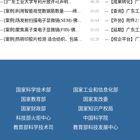
[]
广东工业大学专利开放许可声明...
【成果转化】广东
06.30
[案例]
利用智能视觉数钢筋数量——缔...
【查询】广东工业
03.05
[案例]
场发射扫描电子显微镜(SEM)-佛...
【外协】附件2：
03.04
[案例]
聚焦离子束电子显微镜(FIB)-佛...
【延期】广东工业
03.03
[案例]
热转印胶片检测 适合纺织、包装...
【校企平台】广东
02.29
国家科学技术部
国家工业和信息化部
国家教育部
国家发改委
国家财政部
国家知识产权局
科技部火炬中心
中国科学院
教育部科学技术司
教育部科技发展中心