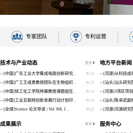
专家团队
专利运营
技术与产业动态
地方平台新闻
更多
[中国]
广东工业大学集成电路创新研究...
[河源]
从科技成果
01.22
[中国]
广工王成勇教授团队在生物组织...
[汕头]
汕头研究院
01.22
[中国]
轻工化工学院林展教授课题组在...
[河源]
3湾区项目
01.13
[中国]
工业互联网创新发展行动计划印...
[汕头]
陈卓武副校
01.13
[全球]
Science 论文导读 | Vol 368, I...
[河源]
河源研究院
05.22
成果展示
服务中心
更多